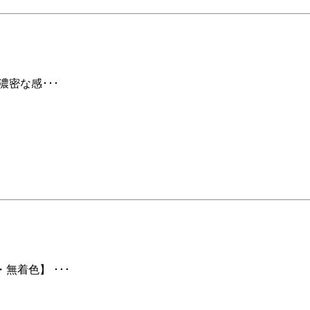
濃密な感･･･
無着色】 ･･･