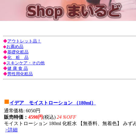
◆
アウトレット品！
◆
お薦め品
◆
基礎化粧品
◆
化 粧 品
◆
スキンケア・その他
◆
健 康 食 品
◆
男性用化粧品
■
イデア モイストローション （180ml）
通常価格: 6050円
販売特価：
4598円
(税込)
24％OFF
モイストローション 180ml 化粧水 【無香料、無着色】 みずみ
>詳細