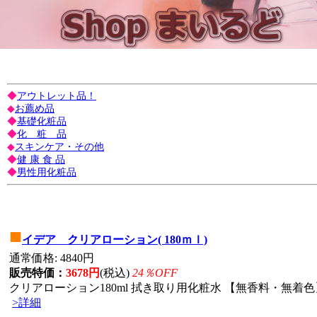
◆
アウトレット品！
◆
お薦め品
◆
基礎化粧品
◆
化 粧 品
◆
スキンケア・その他
◆
健 康 食 品
◆
男性用化粧品
■
イデア クリアローション( 180ｍｌ)
通常価格: 4840円
販売特価：
3678円
(税込)
24％OFF
クリアローション180ml 拭き取り用化粧水 【無香料・無着色】
>詳細