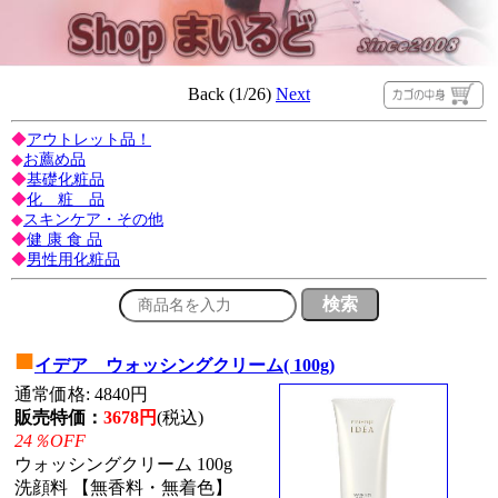
Back (1/26)
Next
◆
アウトレット品！
◆
お薦め品
◆
基礎化粧品
◆
化 粧 品
◆
スキンケア・その他
◆
健 康 食 品
◆
男性用化粧品
■
イデア ウォッシングクリーム( 100g)
通常価格: 4840円
販売特価：
3678円
(税込)
24％OFF
ウォッシングクリーム 100g
洗顔料 【無香料・無着色】