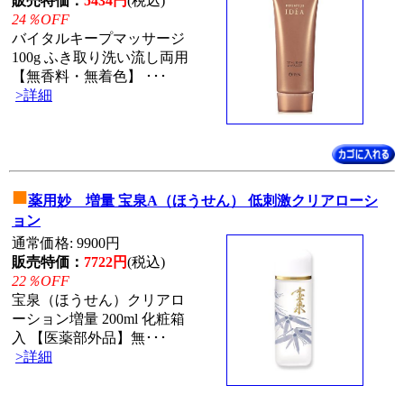
販売特価：
5434円
(税込)
24％OFF
バイタルキープマッサージ
100g ふき取り洗い流し両用
【無香料・無着色】 ･･･
>詳細
■
薬用妙 増量 宝泉A（ほうせん） 低刺激クリアローシ
ョン
通常価格: 9900円
販売特価：
7722円
(税込)
22％OFF
宝泉（ほうせん）クリアロ
ーション増量 200ml 化粧箱
入 【医薬部外品】無･･･
>詳細