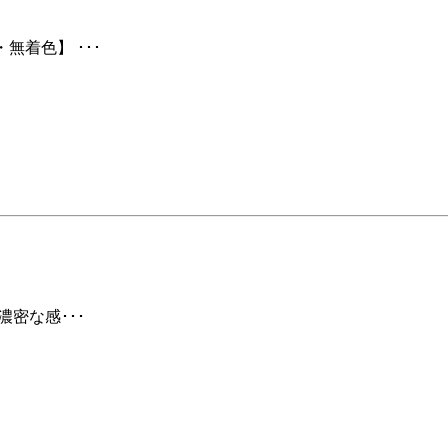
無着色】 ･･･
濃密な感･･･