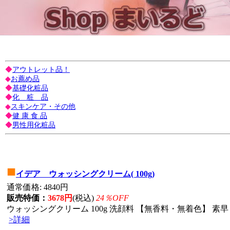
◆
アウトレット品！
◆
お薦め品
◆
基礎化粧品
◆
化 粧 品
◆
スキンケア・その他
◆
健 康 食 品
◆
男性用化粧品
■
イデア ウォッシングクリーム( 100g)
通常価格: 4840円
販売特価：
3678円
(税込)
24％OFF
ウォッシングクリーム 100g 洗顔料 【無香料・無着色】 素早
>詳細