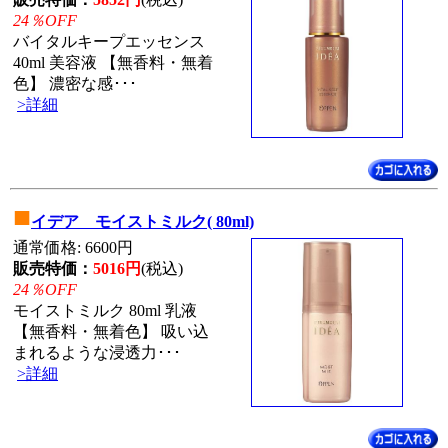
24％OFF
バイタルキープエッセンス
40ml 美容液 【無香料・無着
色】 濃密な感･･･
>詳細
■
イデア モイストミルク( 80ml)
通常価格: 6600円
販売特価：
5016円
(税込)
24％OFF
モイストミルク 80ml 乳液
【無香料・無着色】 吸い込
まれるような浸透力･･･
>詳細