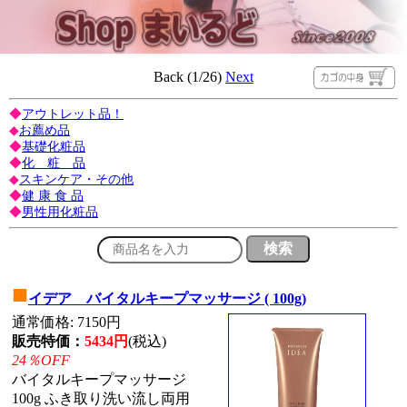
Back (1/26)
Next
◆
アウトレット品！
◆
お薦め品
◆
基礎化粧品
◆
化 粧 品
◆
スキンケア・その他
◆
健 康 食 品
◆
男性用化粧品
■
イデア バイタルキープマッサージ ( 100g)
通常価格: 7150円
販売特価：
5434円
(税込)
24％OFF
バイタルキープマッサージ
100g ふき取り洗い流し両用