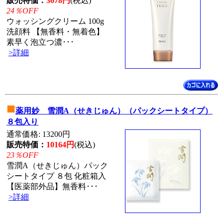
販売特価：
3678円
(税込)
24％OFF
ウォッシングクリーム 100g
洗顔料 【無香料・無着色】
素早く泡立つ濃･･･
>詳細
■
薬用妙 雪潤A（せきじゅん）（パックシートタイプ）
８包入り
通常価格: 13200円
販売特価：
10164円
(税込)
23％OFF
雪潤A（せきじゅん）パック
シートタイプ ８包 化粧箱入
【医薬部外品】無香料･･･
>詳細