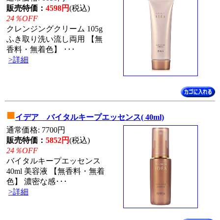
販売特価：
4598円
(税込)
24％OFF
クレンジングクリーム 105g
ふき取り洗い流し両用 【無
香料・無着色】 ･･･
>詳細
■
イデア バイタルキープエッセンス( 40ml)
通常価格: 7700円
販売特価：
5852円
(税込)
24％OFF
バイタルキープエッセンス
40ml 美容液 【無香料・無着
色】 濃密な感･･･
>詳細