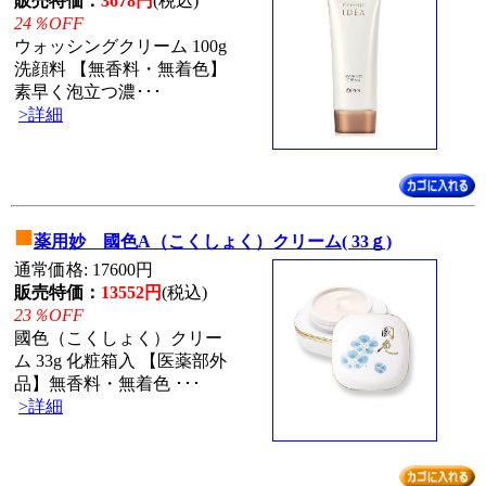
販売特価：
3678円
(税込)
24％OFF
ウォッシングクリーム 100g
洗顔料 【無香料・無着色】
素早く泡立つ濃･･･
>詳細
■
薬用妙 國色A（こくしょく）クリーム( 33ｇ)
通常価格: 17600円
販売特価：
13552円
(税込)
23％OFF
國色（こくしょく）クリー
ム 33g 化粧箱入 【医薬部外
品】無香料・無着色 ･･･
>詳細