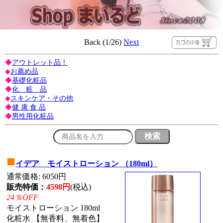
Back (1/26)
Next
◆
アウトレット品！
◆
お薦め品
◆
基礎化粧品
◆
化 粧 品
◆
スキンケア・その他
◆
健 康 食 品
◆
男性用化粧品
■
イデア モイストローション （180ml）
通常価格: 6050円
販売特価：
4598円
(税込)
24％OFF
モイストローション 180ml
化粧水 【無香料、無着色】